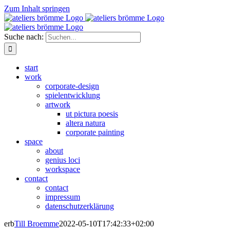
Zum Inhalt springen
Suche nach:
start
work
corporate-design
spielentwicklung
artwork
ut pictura poesis
altera natura
corporate painting
space
about
genius loci
workspace
contact
contact
impressum
datenschutzerklärung
erb
Till Broemme
2022-05-10T17:42:33+02:00