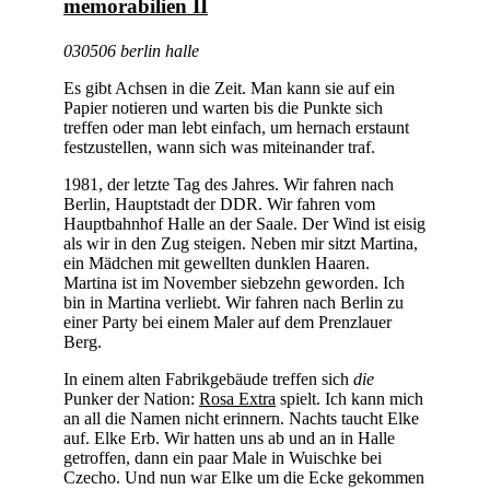
memorabilien II
030506 berlin halle
Es gibt Achsen in die Zeit. Man kann sie auf ein
Papier notieren und warten bis die Punkte sich
treffen oder man lebt einfach, um hernach erstaunt
festzustellen, wann sich was miteinander traf.
1981, der letzte Tag des Jahres. Wir fahren nach
Berlin, Hauptstadt der DDR. Wir fahren vom
Hauptbahnhof Halle an der Saale. Der Wind ist eisig
als wir in den Zug steigen. Neben mir sitzt Martina,
ein Mädchen mit gewellten dunklen Haaren.
Martina ist im November siebzehn geworden. Ich
bin in Martina verliebt. Wir fahren nach Berlin zu
einer Party bei einem Maler auf dem Prenzlauer
Berg.
In einem alten Fabrikgebäude treffen sich
die
Punker der Nation:
Rosa Extra
spielt. Ich kann mich
an all die Namen nicht erinnern. Nachts taucht Elke
auf. Elke Erb. Wir hatten uns ab und an in Halle
getroffen, dann ein paar Male in Wuischke bei
Czecho. Und nun war Elke um die Ecke gekommen