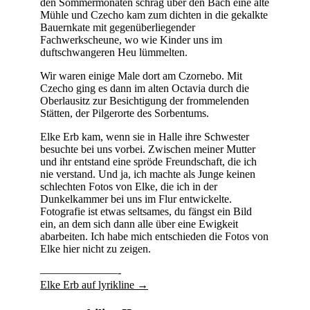
den Sommermonaten schräg über den Bach eine alte
Mühle und Czecho kam zum dichten in die gekalkte
Bauernkate mit gegenüberliegender
Fachwerkscheune, wo wie Kinder uns im
duftschwangeren Heu lümmelten.
Wir waren einige Male dort am Czornebo. Mit
Czecho ging es dann im alten Octavia durch die
Oberlausitz zur Besichtigung der frommelenden
Stätten, der Pilgerorte des Sorbentums.
Elke Erb kam, wenn sie in Halle ihre Schwester
besuchte bei uns vorbei. Zwischen meiner Mutter
und ihr entstand eine spröde Freundschaft, die ich
nie verstand. Und ja, ich machte als Junge keinen
schlechten Fotos von Elke, die ich in der
Dunkelkammer bei uns im Flur entwickelte.
Fotografie ist etwas seltsames, du fängst ein Bild
ein, an dem sich dann alle über eine Ewigkeit
abarbeiten. Ich habe mich entschieden die Fotos von
Elke hier nicht zu zeigen.
———————-
Elke Erb auf lyrikline →