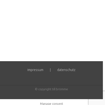
einen Workshop geben oder planst
eine kraftgebende Auszeit mit
guten Impulsen? Hier kannst du mit
dabei sein und deinen eigenen
workspace nutzen.
impressum
datenschutz
© copyright till brömme
Manage consent