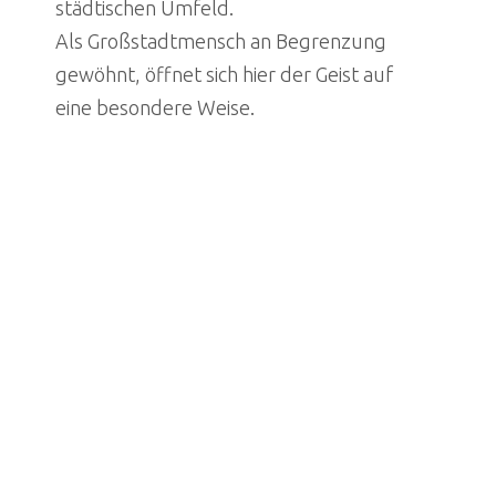
städtischen Umfeld.
Als Großstadtmensch an Begrenzung
gewöhnt, öffnet sich hier der Geist auf
eine besondere Weise.
genius loci
Ein Vierseithof mit echter
Geschichte, Atelierort für Aufträge
aus dem In- und Ausland,
Workshopfeld für Kreative.